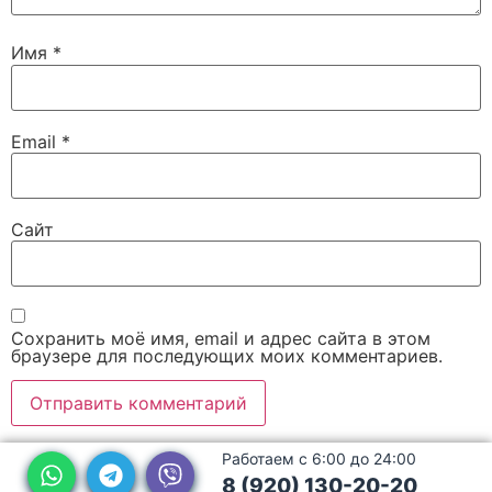
Имя
*
Email
*
Сайт
Сохранить моё имя, email и адрес сайта в этом
браузере для последующих моих комментариев.
Работаем с 6:00 до 24:00
8 (920) 130-20-20