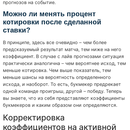
прогнозов на событие.
Можно ли менять процент
котировки после сделанной
ставки?
В принципе, здесь все очевидно – чем более
предсказуемый результат матча, тем ниже на него
коэффициент. В случае с лайв прогнозами ситуация
практически аналогична – чем вероятнее исход, тем
меньше котировка. Чем выше показатель, тем
меньше шансы на вероятность определенного
исхода, и наоборот. То есть, букмекер предрекает
одной команде проигрыш, другой – победу. Теперь
вы знаете, что из себя представляют коэффициенты
букмекеров и каким образом они определяются.
Корректировка
коэффициентов на активной