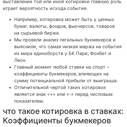
выставлении той или иной котировки главную роль
играет вероятность исхода события.
Например, котировка может быть у ценных
бумаг, валюты, фондов, фьючерсов, товаров
на сырьевой бирже.
Мы провели анализ легальных букмекеров и
выяснили, что самая низкая маржа на события
из мира единоборств у БК Пари, Фонбет и
Леон.
Главный момент любой ставки на спорт –
коэффициенты букмекеров, влияющих на
сумму потенциальной прибыли от выигрыша.
Отличительной чертой таких котировок
является знак «+» или «-» перед числовым
показателем.
что такое котировка в ставках:
Коэффициенты букмекеров