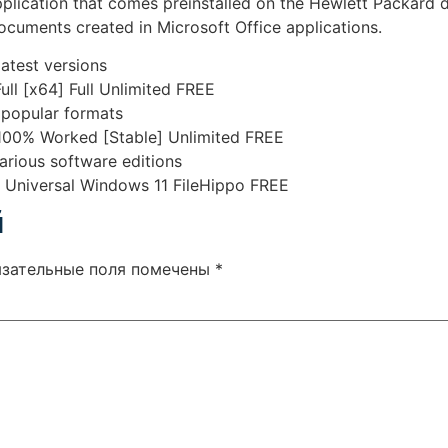
lication that comes preinstalled on the Hewlett Packard dev
documents created in Microsoft Office applications.
atest versions
ll [x64] Full Unlimited FREE
popular formats
100% Worked [Stable] Unlimited FREE
arious software editions
 Universal Windows 11 FileHippo FREE
й
язательные поля помечены
*