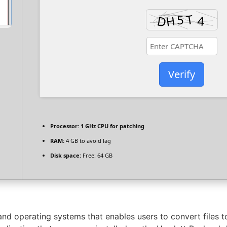
Verify
Processor:
1 GHz CPU for patching
RAM:
4 GB to avoid lag
Disk space:
Free: 64 GB
and operating systems that enables users to convert files 