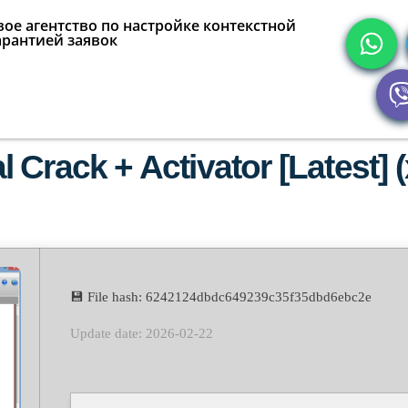
ое агентство по настройке контекстной
арантией заявок
 Crack + Activator [Latest]
💾 File hash: 6242124dbdc649239c35f35dbd6ebc2e
Update date: 2026-02-22