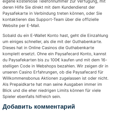
eigene kostenlose Telefonnummer zur Verfügung, mit
deren Hilfe Sie direkt mit dem Kundendienst der
Paysafekarte in Verbindung treten können, oder Sie
kontaktieren das Support-Team über die offizielle
Website per E-Mail.
Sobald du ein E-Wallet Konto hast, geht die Einzahlung
um einiges schneller, als die mit der Guthabenkarte.
Dieses hat in Online Casinos die Guthabenkarte
komplett ersetzt. Ohne ein Paysafecard Konto, kannst
du Paysafekarten bis zu 100€ kaufen und mit dem 16-
stelligen Code in Webshops bezahlen. Wir zeigen dir in
unseren Casino Erfahrungen, ob die Paysafecard für
Willkommensbonus Aktionen zugelassen ist oder nicht.
Als Prepaidkarte hat man seine Ausgaben immer im
Blick und die eher niedrigen Limits können für viele
Spieler ebenfalls hilfreich sein.
Добавить комментарий