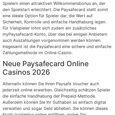
Spielern einen attraktiven Willkommensbonus an, der
den Spielstart erleichtert. Die Paysafecard stellt somit
eine ideale Option für Spieler dar, die Wert auf
Sicherheit, Kontrolle und einfache Handhabung legen.
Für Vielspieler lohnt sich zudem ein zusätzliches
myPaysafecard-Konto, über das bei einigen Anbietern
auch Auszahlungen vorgenommen werden können.
Insgesamt ist die Paysafecard eine sichere und einfache
Zahlungsmethode im Online-Casino.
Neue Paysafecard Online
Casinos 2026
Alternativ können Sie Ihren Paysafe Voucher auch
jederzeit online erwerben. Gleichzeitig schätzen Spieler
die einfache Handhabung der Prepaid-Methode.
Außerdem können Sie Ihr Guthaben so einfach digital
verwalten und sogar Geld abheben. Sie können dieses
Konto kostenlos online eröffnen, wobei Sie