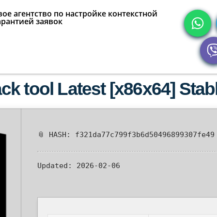
ое агентство по настройке контекстной
арантией заявок
k tool Latest [x86x64] Sta
📎 HASH: f321da77c799f3b6d50496899307fe49
Updated:
2026-02-06