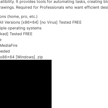
ibility. It provides tools for automating tasks, creating bl
 drawings. Required for Professionals who want efficient de
ons (home, pro, etc.)
ll Versions [x86x64] [no Virus] Tested FREE
iple operating systems
ked] Tested FREE
e
 MediaFire
needed
 x86x64 [Windows] .zip