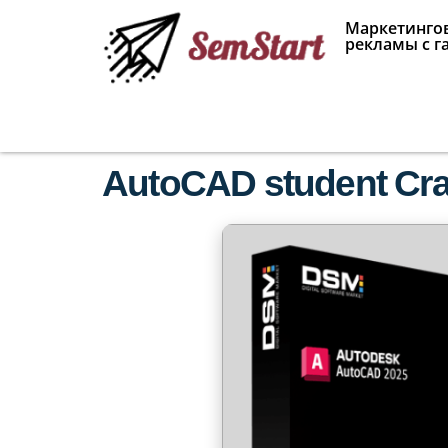
Маркетингов
рекламы с г
AutoCAD student Crac