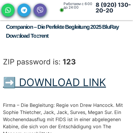
Работаем с 6:00
8 (920) 130-
до 24:00
20-20
Companion – Die Perfekte Begleitung 2025 BluRay
Dow𝚗load To𝚛rent
ZIP password is:
123
➡ DOWNLOAD LINK
Firma – Die Begleitung: Regie von Drew Hancock. Mit
Sophie Thietcher, Jack, Jack, Surves, Megan Sur. Ein
Wochenendausflug mit FIDS ist in einer abgelegenen
Kabine, die sich von der Entschädigung von The