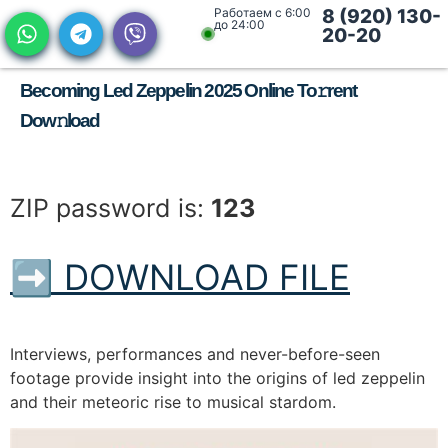
Работаем с 6:00
8 (920) 130-
до 24:00
20-20
Becoming Led Zeppelin 2025 Online To𝚛rent
Dow𝚗load
ZIP password is:
123
➡ DOWNLOAD FILE
Interviews, performances and never-before-seen
footage provide insight into the origins of led zeppelin
and their meteoric rise to musical stardom.