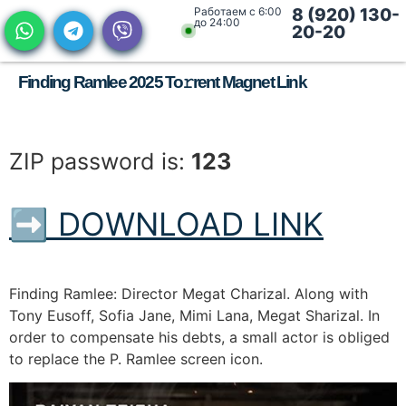
Работаем с 6:00
8 (920) 130-
до 24:00
20-20
Finding Ramlee 2025 To𝚛rent Magnet Link
ZIP password is:
123
➡ DOWNLOAD LINK
Finding Ramlee: Director Megat Charizal. Along with
Tony Eusoff, Sofia Jane, Mimi Lana, Megat Sharizal. In
order to compensate his debts, a small actor is obliged
to replace the P. Ramlee screen icon.