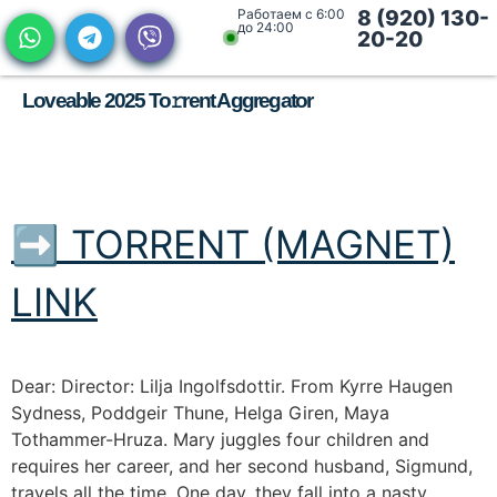
Работаем с 6:00
8 (920) 130-
до 24:00
20-20
Loveable 2025 To𝚛rent Aggregator
➡ TORRENT (MAGNET)
LINK
Dear: Director: Lilja Ingolfsdottir. From Kyrre Haugen
Sydness, Poddgeir Thune, Helga Giren, Maya
Tothammer-Hruza. Mary juggles four children and
requires her career, and her second husband, Sigmund,
travels all the time. One day, they fall into a nasty