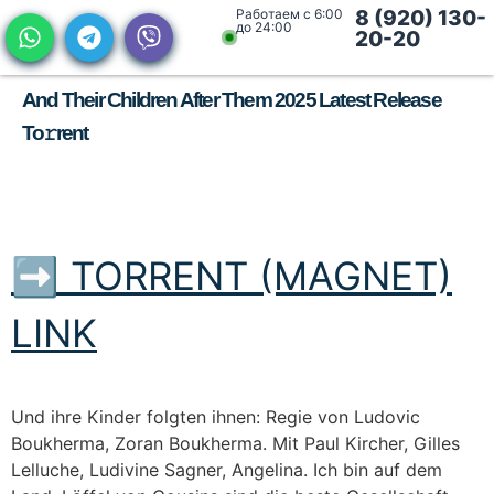
Работаем с 6:00
8 (920) 130-
до 24:00
20-20
And Their Children After Them 2025 Latest Release
To𝚛rent
➡ TORRENT (MAGNET)
LINK
Und ihre Kinder folgten ihnen: Regie von Ludovic
Boukherma, Zoran Boukherma. Mit Paul Kircher, Gilles
Lelluche, Ludivine Sagner, Angelina. Ich bin auf dem