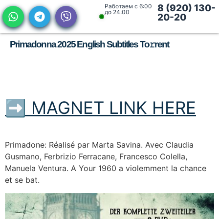
Работаем с 6:00
8 (920) 130-
до 24:00
20-20
Primadonna 2025 English Subtitles To𝚛rent
➡ MAGNET LINK HERE
Primadone: Réalisé par Marta Savina. Avec Claudia
Gusmano, Ferbrizio Ferracane, Francesco Colella,
Manuela Ventura. A Your 1960 a violemment la chance
et se bat.