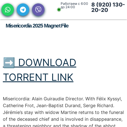
Работаем с 6:00
8 (920) 130-
до 24:00
20-20
Misericordia 2025 Magnet File
➡ DOWNLOAD
TORRENT LINK
Misericordia: Alain Guiraudie Director. With Félix Kyssyl,
Catherine Frot, Jean-Baptist Durand, Serge Richard.
Jérémie’s stay with widow Martine returns to the funeral
of the deceased chief and is involved in disappearance,
a threatening neighbor and the shadow of the abbot.