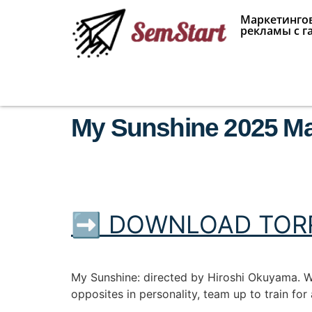
Маркетингов
рекламы с г
My Sunshine 2025 M
➡ DOWNLOAD TOR
My Sunshine: directed by Hiroshi Okuyama. W
opposites in personality, team up to train fo