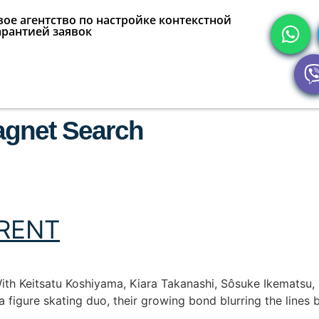
ое агентство по настройке контекстной
арантией заявок
agnet Search
RENT
ith Keitsatu Koshiyama, Kiara Takanashi, Sôsuke Ikematsu
r a figure skating duo, their growing bond blurring the line