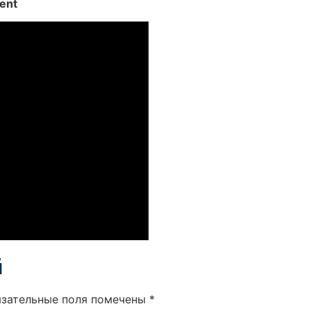
rent
й
язательные поля помечены
*