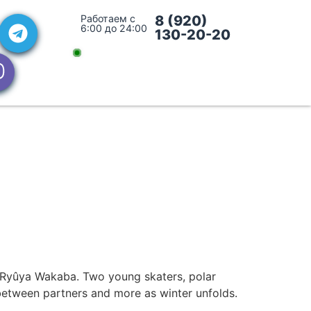
Работаем с
8 (920)
6:00 до 24:00
130-20-20
, Ryûya Wakaba. Two young skaters, polar
s between partners and more as winter unfolds.