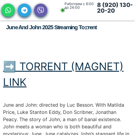
Работаем с 6:00
8 (920) 130-
до 24:00
20-20
June And John 2025 Streaming To𝚛rent
➡ TORRENT (MAGNET)
LINK
June and John: directed by Luc Besson. With Matilda
Price, Luke Stanton Eddy, Don Scribner, Jonathan
Peacy. The story of John, a man of banal existence.
John meets a woman who is both beautiful and
mysterious: June. June catalyzes John’s stagnant life in