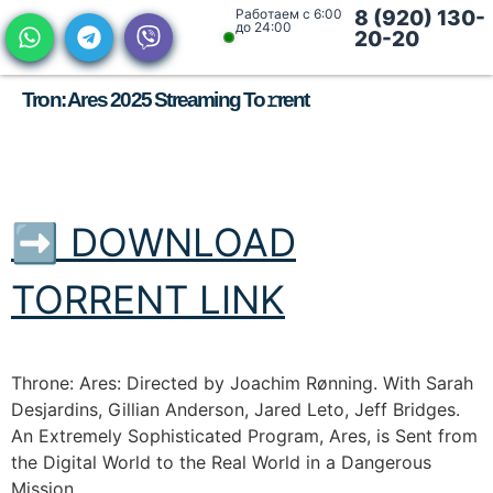
Работаем с 6:00
8 (920) 130-
до 24:00
20-20
Tron: Ares 2025 Streaming To𝚛rent
➡ DOWNLOAD
TORRENT LINK
Throne: Ares: Directed by Joachim Rønning. With Sarah
Desjardins, Gillian Anderson, Jared Leto, Jeff Bridges.
An Extremely Sophisticated Program, Ares, is Sent from
the Digital World to the Real World in a Dangerous
Mission.