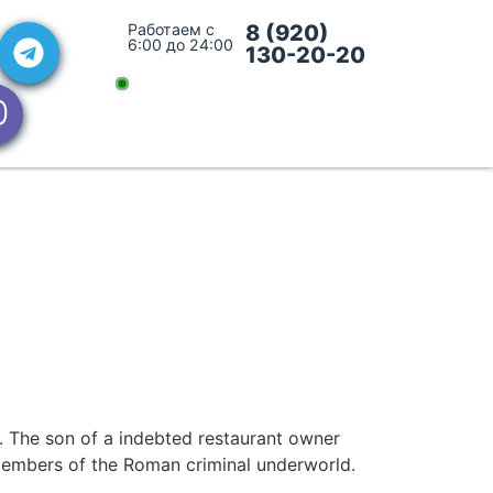
Работаем с
8 (920)
6:00 до 24:00
130-20-20
ini. The son of a indebted restaurant owner
el members of the Roman criminal underworld.