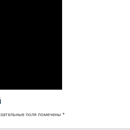
й
язательные поля помечены
*