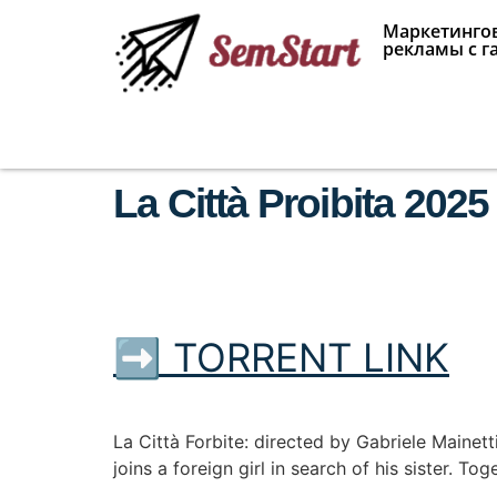
Маркетингов
рекламы с г
La Città Proibita 202
➡ TORRENT LINK
La Città Forbite: directed by Gabriele Mainetti
joins a foreign girl in search of his sister. 