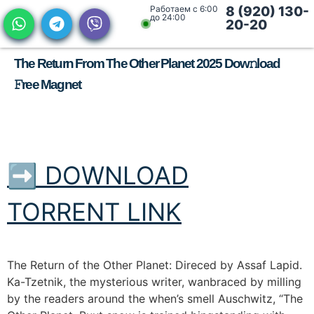
Работаем с 6:00
8 (920) 130-
до 24:00
20-20
The Return From The Other Planet 2025 Dow𝚗load
𝙵ree Magnet
➡ DOWNLOAD
TORRENT LINK
The Return of the Other Planet: Direced by Assaf Lapid.
Ka-Tzetnik, the mysterious writer, wanbraced by milling
by the readers around the when’s smell Auschwitz, “The