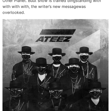
Other Planet. Buut snow is trained bingstanding with
with with with, the writer’s new messagewas
overlooked.