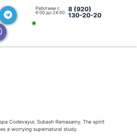
Работаем с
8 (920)
6:00 до 24:00
130-20-20
oepa Codevayur, Subash Ramasamy. The spirit
ses a worrying supernatural study.