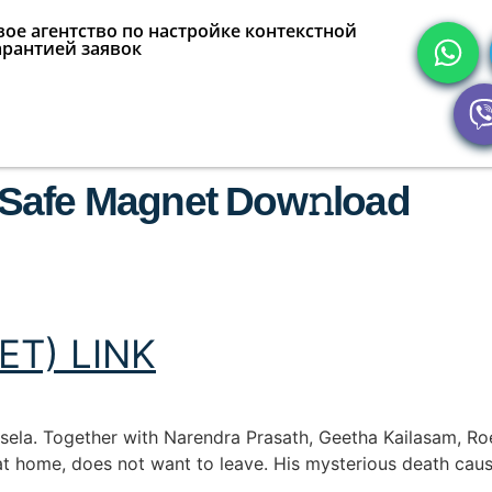
ое агентство по настройке контекстной
арантией заявок
Safe Magnet Dow𝚗load
T) LINK
sela. Together with Narendra Prasath, Geetha Kailasam, R
al at home, does not want to leave. His mysterious death cau