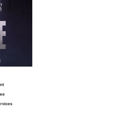
nt
ree
rvices