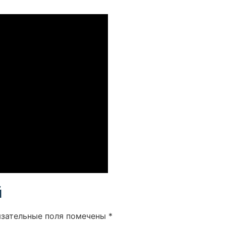
й
язательные поля помечены
*