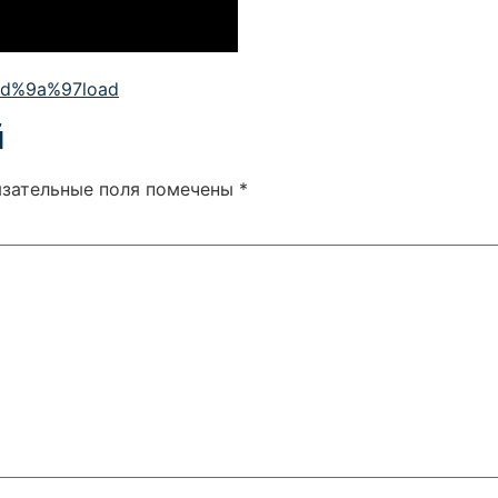
9d%9a%97load
й
язательные поля помечены
*