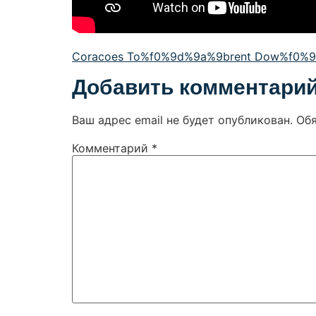
Coracoes To%f0%9d%9a%9brent Dow%f0%
Добавить комментари
Ваш адрес email не будет опубликован.
Об
Комментарий
*