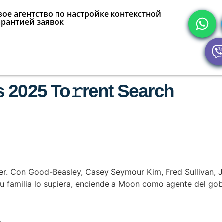
ое агентство по настройке контекстной
арантией заявок
 2025 To𝚛rent Search
er. Con Good-Beasley, Casey Seymour Kim, Fred Sullivan, J
su familia lo supiera, enciende a Moon como agente del gob