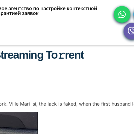
ое агентство по настройке контекстной
арантией заявок
treaming To𝚛rent
k. Ville Mari Isi, the lack is faked, when the first husband l