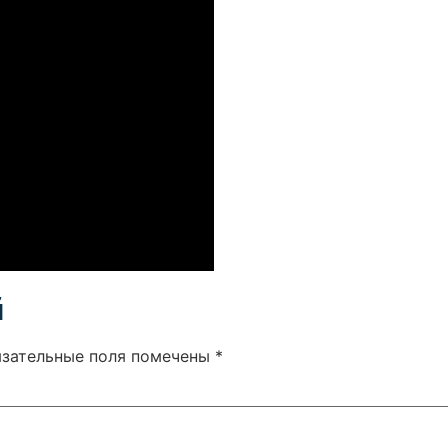
й
язательные поля помечены
*