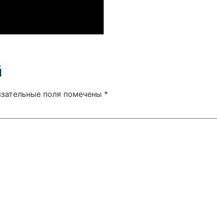
й
язательные поля помечены
*