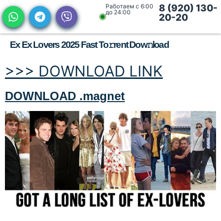
Работаем с 6:00
8 (920) 130-
до 24:00
20-20
Ex Ex Lovers 2025 Fast To𝚛rent Dow𝚗load
>>> DOWNLOAD LINK
DOWNLOAD .magnet