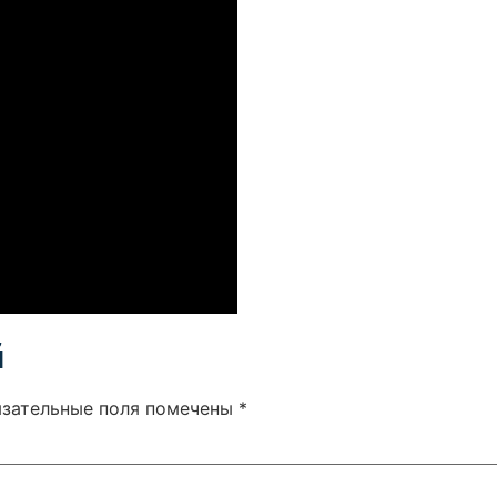
й
язательные поля помечены
*