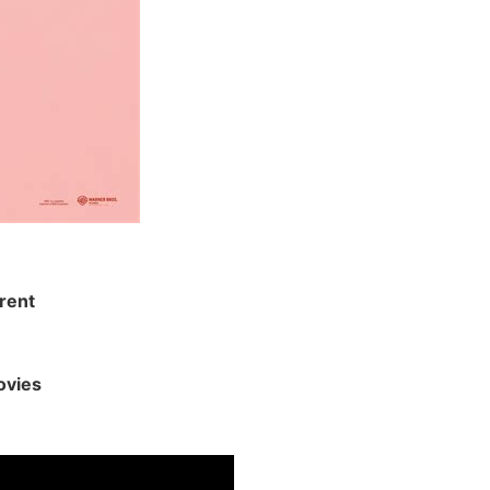
rent
ovies