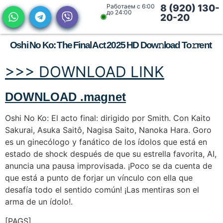
Работаем с 6:00
8 (920) 130-
до 24:00
20-20
Oshi No Ko: The Final Act 2025 HD Dow𝚗load To𝚛rent
>>> DOWNLOAD LINK
DOWNLOAD .magnet
Oshi No Ko: El acto final: dirigido por Smith. Con Kaito
Sakurai, Asuka Saitô, Nagisa Saito, Nanoka Hara. Goro
es un ginecólogo y fanático de los ídolos que está en
estado de shock después de que su estrella favorita, AI,
anuncia una pausa improvisada. ¡Poco se da cuenta de
que está a punto de forjar un vínculo con ella que
desafía todo el sentido común! ¡Las mentiras son el
arma de un ídolo!.
[PAGS]