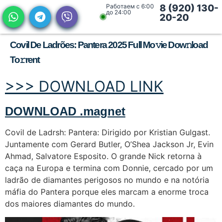
Работаем с 6:00
8 (920) 130-
до 24:00
20-20
Covil De Ladrões: Pantera 2025 Full Mo𝚟ie Dow𝚗load
To𝚛rent
>>> DOWNLOAD LINK
DOWNLOAD .magnet
Covil de Ladrsh: Pantera: Dirigido por Kristian Gulgast.
Juntamente com Gerard Butler, O’Shea Jackson Jr, Evin
Ahmad, Salvatore Esposito. O grande Nick retorna à
caça na Europa e termina com Donnie, cercado por um
ladrão de diamantes perigosos no mundo e na notória
máfia do Pantera porque eles marcam a enorme troca
dos maiores diamantes do mundo.