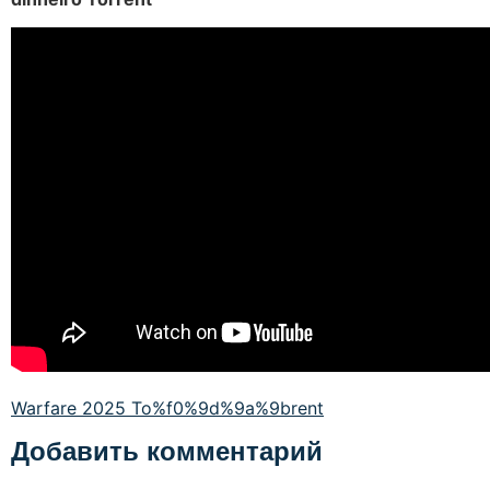
Warfare 2025 To%f0%9d%9a%9brent
Добавить комментарий