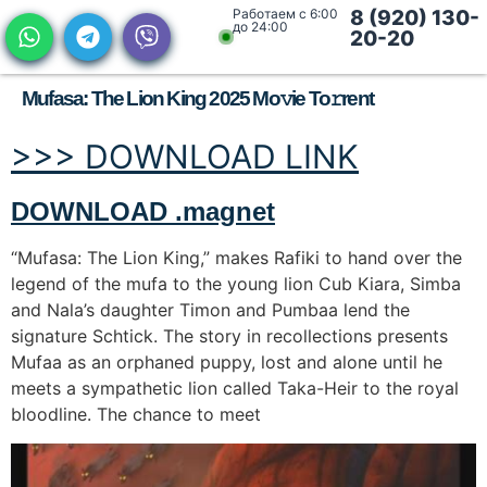
Работаем с 6:00
8 (920) 130-
до 24:00
20-20
Mufasa: The Lion King 2025 Mo𝚟ie To𝚛rent
>>> DOWNLOAD LINK
DOWNLOAD .magnet
“Mufasa: The Lion King,” makes Rafiki to hand over the
legend of the mufa to the young lion Cub Kiara, Simba
and Nala’s daughter Timon and Pumbaa lend the
signature Schtick. The story in recollections presents
Mufaa as an orphaned puppy, lost and alone until he
meets a sympathetic lion called Taka-Heir to the royal
bloodline. The chance to meet