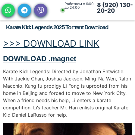
Работаем с 6:00
8 (920) 130-
до 24:00
20-20
Karate Kid: Legends 2025 To𝚛rent Dow𝚗load
>>> DOWNLOAD LINK
DOWNLOAD .magnet
Karate Kid: Legends: Directed by Jonathan Entwistle.
With Jackie Chan, Joshua Jackson, Ming-Na Wen, Ralph
Macchio. Kung fu prodigy Li Fong is uprooted from his
home in Beijing and forced to move to New York City.
When a friend needs his help, Li enters a karate
competition. Li’s teacher Mr. Han enlists original Karate
Kid Daniel LaRusso for help.