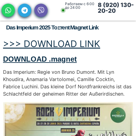
Работаем с 6:00
8 (920) 130-
до 24:00
20-20
Das Imperium 2025 To𝚛rent Magnet Link
>>> DOWNLOAD LINK
DOWNLOAD .magnet
Das Imperium: Regie von Bruno Dumont. Mit Lyn
Khoudira, Anamaria Vartolomei, Camille Cocktin,
Fabrice Luchini. Das kleine Dorf Nordfrankreichs ist das
Schlachtfeld der geheimen Ritter der Außerirdischen.