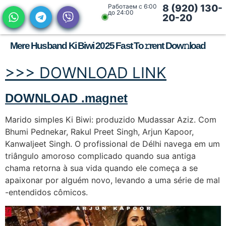
Работаем с 6:00
8 (920) 130-
до 24:00
20-20
Mere Husband Ki Biwi 2025 Fast To𝚛rent Dow𝚗load
>>> DOWNLOAD LINK
DOWNLOAD .magnet
Marido simples Ki Biwi: produzido Mudassar Aziz. Com
Bhumi Pednekar, Rakul Preet Singh, Arjun Kapoor,
Kanwaljeet Singh. O profissional de Délhi navega em um
triângulo amoroso complicado quando sua antiga
chama retorna à sua vida quando ele começa a se
apaixonar por alguém novo, levando a uma série de mal
-entendidos cômicos.