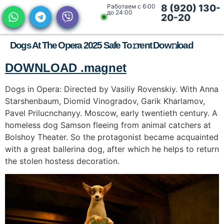
Работаем с 6:00
8 (920) 130-
до 24:00
20-20
Dogs At The Opera 2025 Safe To𝚛rent Dow𝚗load
DOWNLOAD .magnet
Dogs in Opera: Directed by Vasiliy Rovenskiy. With Anna
Starshenbaum, Diomid Vinogradov, Garik Kharlamov,
Pavel Prilucnchanyy. Moscow, early twentieth century. A
homeless dog Samson fleeing from animal catchers at
Bolshoy Theater. So the protagonist became acquainted
with a great ballerina dog, after which he helps to return
the stolen hostess decoration.