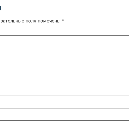
й
язательные поля помечены
*