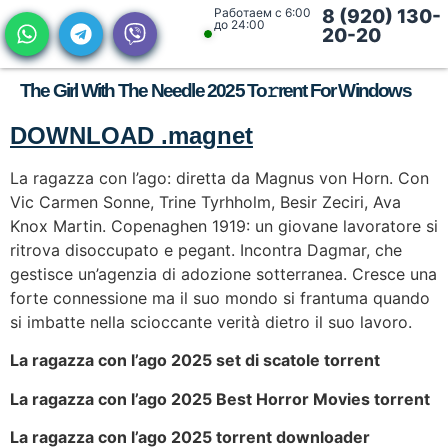
Работаем с 6:00
8 (920) 130-
до 24:00
20-20
The Girl With The Needle 2025 To𝚛rent For Windows
DOWNLOAD .magnet
La ragazza con l’ago: diretta da Magnus von Horn. Con
Vic Carmen Sonne, Trine Tyrhholm, Besir Zeciri, Ava
Knox Martin. Copenaghen 1919: un giovane lavoratore si
ritrova disoccupato e pegant. Incontra Dagmar, che
gestisce un’agenzia di adozione sotterranea. Cresce una
forte connessione ma il suo mondo si frantuma quando
si imbatte nella scioccante verità dietro il suo lavoro.
La ragazza con l’ago 2025 set di scatole torrent
La ragazza con l’ago 2025 Best Horror Movies torrent
La ragazza con l’ago 2025 torrent downloader