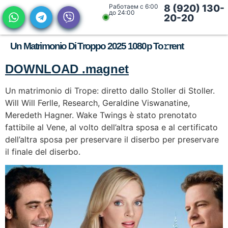
Работаем с 6:00
8 (920) 130-
до 24:00
20-20
Un Matrimonio Di Troppo 2025 1080p To𝚛rent
DOWNLOAD .magnet
Un matrimonio di Trope: diretto dallo Stoller di Stoller.
Will Will Ferlle, Research, Geraldine Viswanatine,
Meredeth Hagner. Wake Twings è stato prenotato
fattibile al Vene, al volto dell’altra sposa e al certificato
dell’altra sposa per preservare il diserbo per preservare
il finale del diserbo.