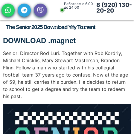
Работаем с 6:00
8 (920) 130-
до 24:00
20-20
The Senior 2025 Dow𝚗load Yify To𝚛rent
DOWNLOAD .magnet
Senior: Director Rod Luri. Together with Rob Kordriy,
Michael Chicklis, Mary Stewart Masterson, Brandon
Flinn. Follow a man who started with his collegial
football team 37 years ago to confuse. Now at the age
of 59, he still carries this burden. He decides to return
to school to get a degree and try the team to redeem
his past.