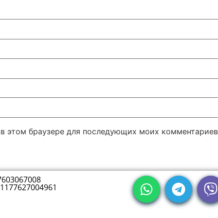
а в этом браузере для последующих моих комментариев
7603067008
1177627004961