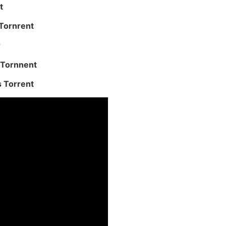
t
 Tornrent
r
 Tornnent
s Torrent