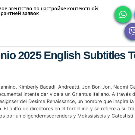
ое агентство по настройке контекстной
арантией заявок
nio 2025 English Subtitles T
 Zannino. Kimberly Bacadi, Andreatti, Jon Bon Jon, Naomi C
cumental intenta dar vida a un Griantus italiano. A través
signser del Desime Renaissance, un hombre que inspira la U
n. El pulfo de directores en el torbellino y se refiere a su 
s por un cligendernsedrenders y Mokssisiscis y Catestisti 