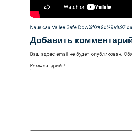
Nausicaa Vallee Safe Dow%f0%9d%9a%97lo
Добавить комментари
Ваш адрес email не будет опубликован.
Об
Комментарий
*