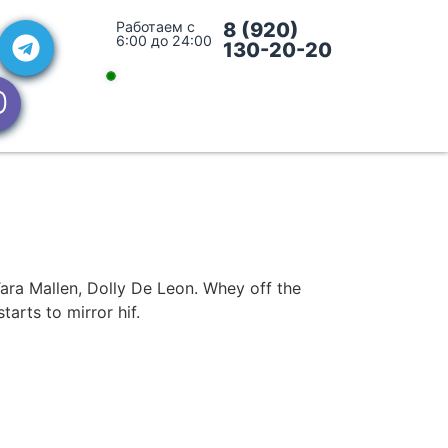
Работаем с
8 (920)
6:00 до 24:00
130-20-20
Tara Mallen, Dolly De Leon. Whey off the
arts to mirror hif.