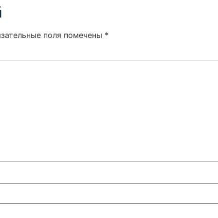
й
язательные поля помечены
*