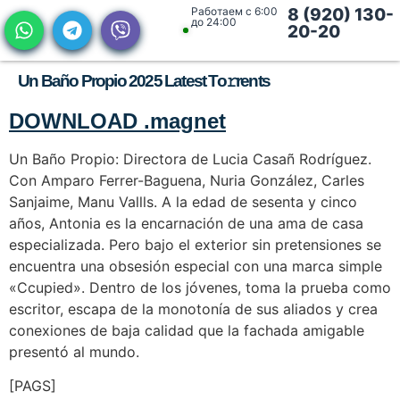
Работаем с 6:00
8 (920) 130-
до 24:00
20-20
Un Baño Propio 2025 Latest To𝚛rents
DOWNLOAD .magnet
Un Baño Propio: Directora de Lucia Casañ Rodríguez.
Con Amparo Ferrer-Baguena, Nuria González, Carles
Sanjaime, Manu Vallls. A la edad de sesenta y cinco
años, Antonia es la encarnación de una ama de casa
especializada. Pero bajo el exterior sin pretensiones se
encuentra una obsesión especial con una marca simple
«Ccupied». Dentro de los jóvenes, toma la prueba como
escritor, escapa de la monotonía de sus aliados y crea
conexiones de baja calidad que la fachada amigable
presentó al mundo.
[PAGS]