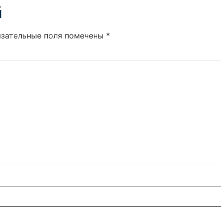
й
язательные поля помечены
*