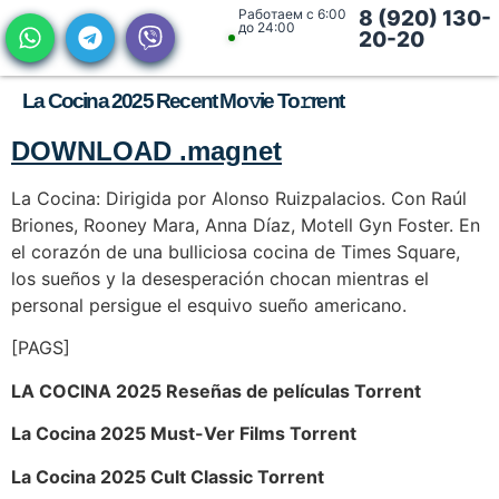
Работаем с 6:00
8 (920) 130-
до 24:00
20-20
La Cocina 2025 Recent Mo𝚟ie To𝚛rent
DOWNLOAD .magnet
La Cocina: Dirigida por Alonso Ruizpalacios. Con Raúl
Briones, Rooney Mara, Anna Díaz, Motell Gyn Foster. En
el corazón de una bulliciosa cocina de Times Square,
los sueños y la desesperación chocan mientras el
personal persigue el esquivo sueño americano.
[PAGS]
LA COCINA 2025 Reseñas de películas Torrent
La Cocina 2025 Must-Ver Films Torrent
La Cocina 2025 Cult Classic Torrent