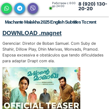
Работаем с 6:00
8 (920) 130-
до 24:00
20-20
Machante Malakha 2025 English Subtitles To𝚛rent
DOWNLOAD .magnet
Gerenciar: Diretor de Boban Samuel. Com Suby de
Shahir, Dillow Play, Dhin Merivas, Wonvads, Pramod.
Esposa excessiva e obstáculos que tendo dificuldades
para adaptar Drapt com ela.