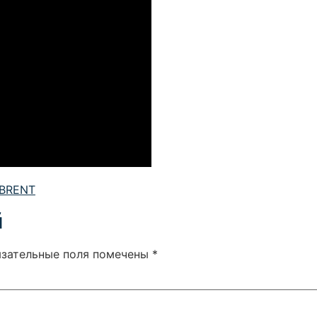
BRENT
й
язательные поля помечены
*