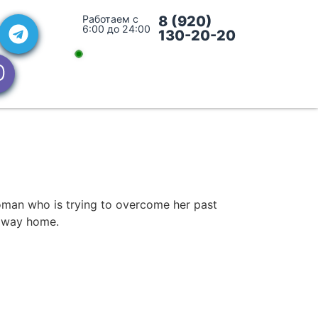
Работаем с
8 (920)
6:00 до 24:00
130-20-20
oman who is trying to overcome her past
e way home.