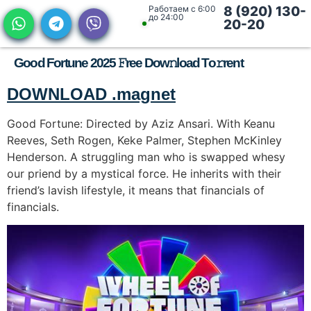
Работаем с 6:00
8 (920) 130-
до 24:00
20-20
Good Fortune 2025 𝙵ree Dow𝚗load To𝚛rent
DOWNLOAD .magnet
Good Fortune: Directed by Aziz Ansari. With Keanu
Reeves, Seth Rogen, Keke Palmer, Stephen McKinley
Henderson. A struggling man who is swapped whesy
our priend by a mystical force. He inherits with their
friend’s lavish lifestyle, it means that financials of
financials.