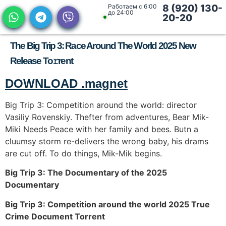
Работаем с 6:00
8 (920) 130-
до 24:00
20-20
The Big Trip 3: Race Around The World 2025 New
Release To𝚛rent
DOWNLOAD .magnet
Big Trip 3: Competition around the world: director
Vasiliy Rovenskiy. Thefter from adventures, Bear Mik-
Miki Needs Peace with her family and bees. Butn a
cluumsy storm re-delivers the wrong baby, his drams
are cut off. To do things, Mik-Mik begins.
Big Trip 3: The Documentary of the 2025
Documentary
Big Trip 3: Competition around the world 2025 True
Crime Document Torrent