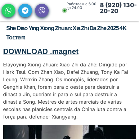
Работаем с 6:00
8 (920) 130-
до 24:00
20-20
She Diao Ying Xiong Zhuan: Xia Zhi Da Zhe 2025 4K
To𝚛rent
DOWNLOAD .magnet
Elayoying Xiong Zhuan: Xiao Zhi da Zhe: Dirigido por
Hark Tsui. Com Zhan Xiao, Dafei Zhuang, Tony Ka Fai
Leung, Wenxin Zhang. Os mongóis, liderados por
Genghis Khan, foram para o oeste para destruir a
dinastia Jin, queriam ir para o sul para destruir a
dinastia Song. Mestres de artes marciais de várias
escolas nas planícies centrais da China luta contra a
força para defender Xiangyang.