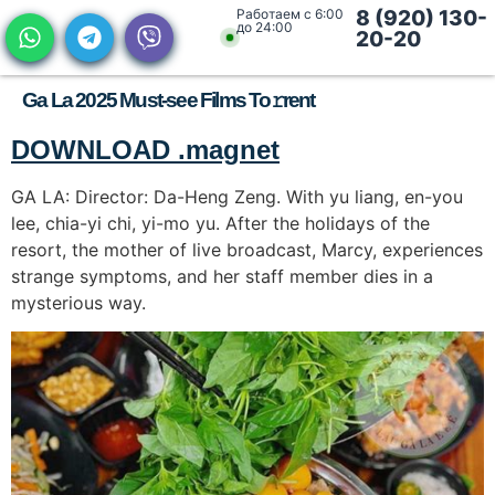
Работаем с 6:00
8 (920) 130-
до 24:00
20-20
Ga La 2025 Must-see Films To𝚛rent
DOWNLOAD .magnet
GA LA: Director: Da-Heng Zeng. With yu liang, en-you
lee, chia-yi chi, yi-mo yu. After the holidays of the
resort, the mother of live broadcast, Marcy, experiences
strange symptoms, and her staff member dies in a
mysterious way.