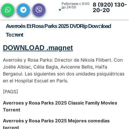
Работаем с 6:00
8 (920) 130-
до 24:00
20-20
Averroès Et Rosa Parks 2025 DVDRip Dow𝚗load
To𝚛rent
DOWNLOAD .magnet
Averroès y Rosa Parks: Director de Nikola Filibert. Con
Joëlle Albiac, Célia Bagla, Avicenne Bellis, Haïfa
Bergaoui. Las siguientes son dos unidades psiquiátricas
en el Hospital Escuel en París.
[PAGS]
Averroes y Rosa Parks 2025 Classic Family Movies
Torrent
Averroès y Rosa Parks 2025 Mejores comedias
torrent