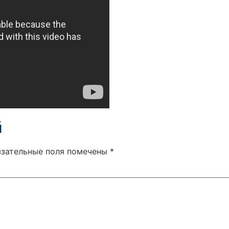
й
язательные поля помечены
*