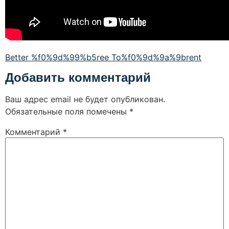
Better %f0%9d%99%b5ree To%f0%9d%9a%9brent
Добавить комментарий
Ваш адрес email не будет опубликован.
Обязательные поля помечены
*
Комментарий
*