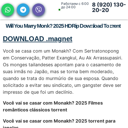
Работаем с 6:00
8 (920) 130-
до 24:00
20-20
Will You Marry Monk? 2025 HDRip Dow𝚗load To𝚛rent
DOWNLOAD .magnet
Você se casa com um Monakh? Com Sertratonopong
em Conservação, Patter Exangkul, Au Ak Arrassupasiri.
Os monges tailandeses apontam para o casamento de
suas irmãs no Japão, mas se torna bem moderado,
quando se trata do murmúrio de sua esposa. Quando
solicitado a evitar seu sindicato, um gangster deve ser
impresso de que foi um declínio.
Você vai se casar com Monakh? 2025 Filmes
românticos clássicos torrent
Você vai se casar com Monakh? 2025 torrent para
janelas