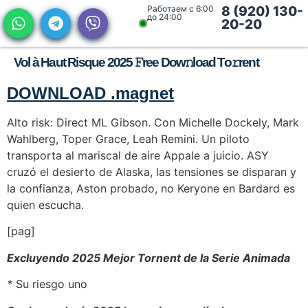
Работаем с 6:00
8 (920) 130-
до 24:00
20-20
Vol à Haut Risque 2025 𝙵ree Dow𝚗load To𝚛rent
DOWNLOAD .magnet
Alto risk: Direct ML Gibson. Con Michelle Dockely, Mark
Wahlberg, Toper Grace, Leah Remini. Un piloto
transporta al mariscal de aire Appale a juicio. ASY
cruzó el desierto de Alaska, las tensiones se disparan y
la confianza, Aston probado, no Keryone en Bardard es
quien escucha.
[pag]
Excluyendo 2025 Mejor Tornent de la Serie Animada
*
Su riesgo uno