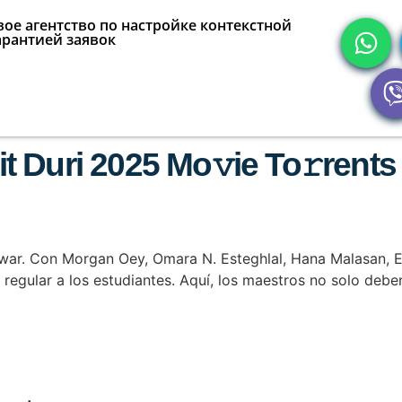
ое агентство по настройке контекстной
арантией заявок
Duri 2025 Mo𝚟ie To𝚛rents 
nwar. Con Morgan Oey, Omara N. Esteghlal, Hana Malasan, E
 regular a los estudiantes. Aquí, los maestros no solo deb