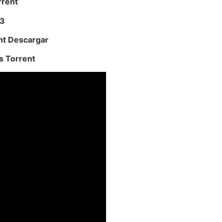
rrent
23
ent Descargar
ms Torrent