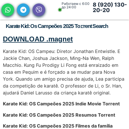
Работаем с 6:00
8 (920) 130-
до 24:00
20-20
Karate Kid: Os Campeões 2025 To𝚛rent Search
DOWNLOAD .magnet
Karate Kid: OS Campeu: Diretor Jonathan Entwistle. E
Jackie Chan, Joshua Jackson, Ming-Na Wen, Ralph
Macchio. Kung Fu Prodigy Li Fong está enraizado em
casa em Pequim e é forçado a se mudar para Nova
York. Quando um amigo precisa de ajuda, Lea participa
da competição de karatê. O professor de Li, o Sr. Han,
ajudará Daniel Larusso da criança karatê original.
Karate Kid: OS Campeões 2025 Indie Movie Torrent
Karate Kid: OS Campeões 2025 Resumos Torrent
Karate Kid: OS Campeões 2025 Filmes da família