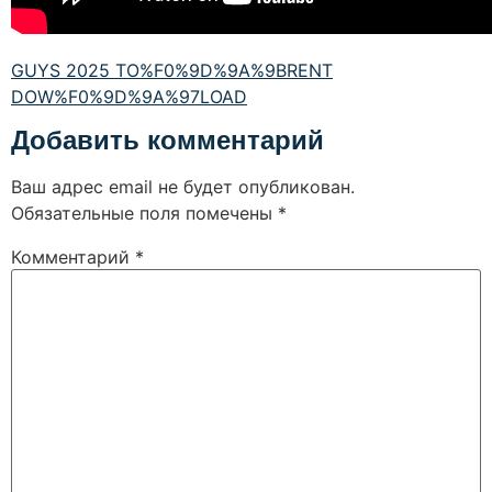
GUYS 2025 TO%F0%9D%9A%9BRENT
DOW%F0%9D%9A%97LOAD
Добавить комментарий
Ваш адрес email не будет опубликован.
Обязательные поля помечены
*
Комментарий
*